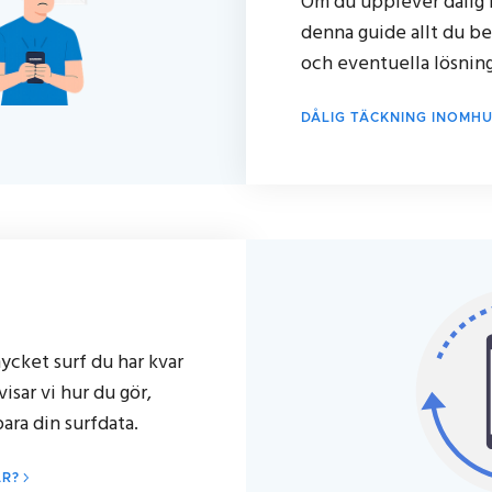
Om du upplever dålig 
denna guide allt du be
och eventuella lösning
DÅLIG TÄCKNING INOMH
ycket surf du har kvar
sar vi hur du gör,
ara din surfdata.
AR?