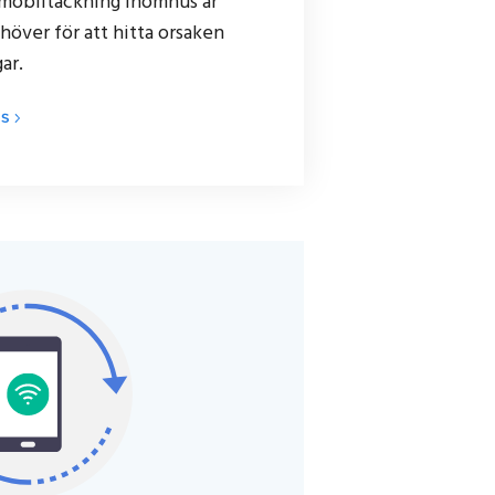
mobiltäckning inomhus är
höver för att hitta orsaken
ar.
US