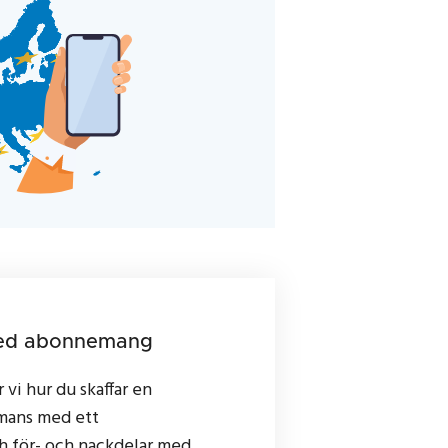
ed abonnemang
 vi hur du skaffar en
mans med ett
 för- och nackdelar med