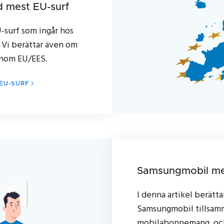
 mest EU-surf
-surf som ingår hos
. Vi berättar även om
 inom EU/EES.
EU-SURF
Samsungmobil m
I denna artikel berättar
Samsungmobil tillsam
mobilabonnemang, och