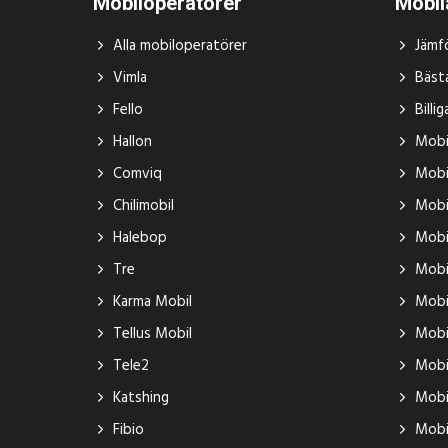
Mobiloperatörer
Mobi
Alla mobiloperatörer
Jämf
Vimla
Bäst
Fello
Bill
Hallon
Mobi
Comviq
Mobi
Chilimobil
Mobi
Halebop
Mobi
Tre
Mobi
Karma Mobil
Mobi
Tellus Mobil
Mobi
Tele2
Mobi
Katshing
Mobi
Fibio
Mobi