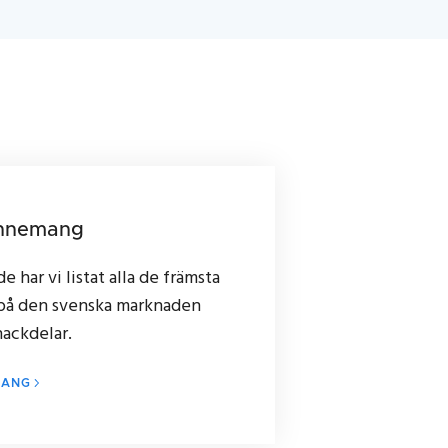
onnemang
 har vi listat alla de främsta
å den svenska marknaden
nackdelar.
MANG