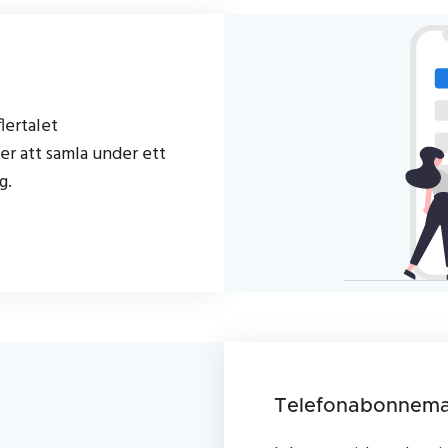
flertalet
r att samla under ett
g.
Telefonabonnem