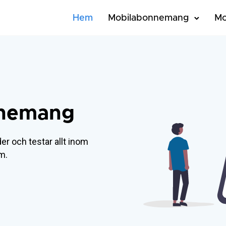
Hem
Mobilabonnemang
Mo
nnemang
er och testar allt inom
m.