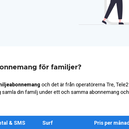
onnemang för familjer?
familjeabonnemang
och det är från operatörerna Tre, Tele
ig samla din familj under ett och samma abonnemang oc
tal & SMS
Surf
Pris per måna