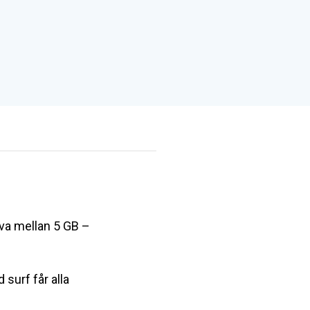
lva mellan 5 GB –
urf får alla