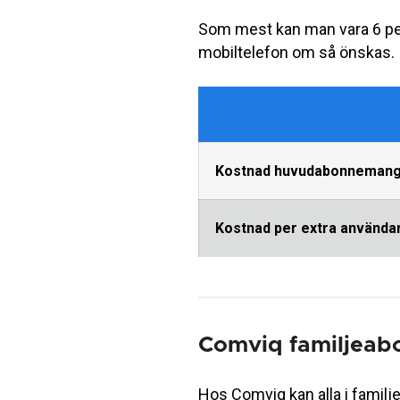
Som mest kan man vara 6 pers
mobiltelefon om så önskas.
Kostnad huvudabonneman
Kostnad per extra använda
Comviq familjea
Hos Comviq kan alla i familj