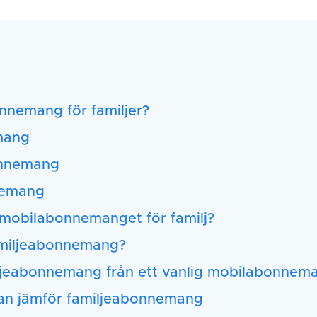
nnemang för familjer?
mang
onnemang
nemang
a mobilabonnemanget för familj?
amiljeabonnemang?
miljeabonnemang från ett vanlig mobilabonnem
man jämför familjeabonnemang