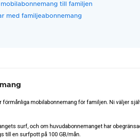
 mobilabonnemang till familjen
lar med familjeabonnemang
emang
 förmånliga mobilabonnemang för familjen. Ni väljer sjä
angets surf, och om huvudabonnemanget har obegränsad s
till en surfpott på 100 GB/mån.