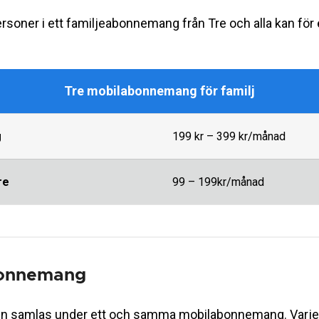
oner i ett familjeabonnemang från Tre och alla kan för 
Tre mobilabonnemang för familj
g
199 kr – 399 kr/månad
re
99 – 199kr/månad
bonnemang
en samlas under ett och samma mobilabonnemang. Varje an