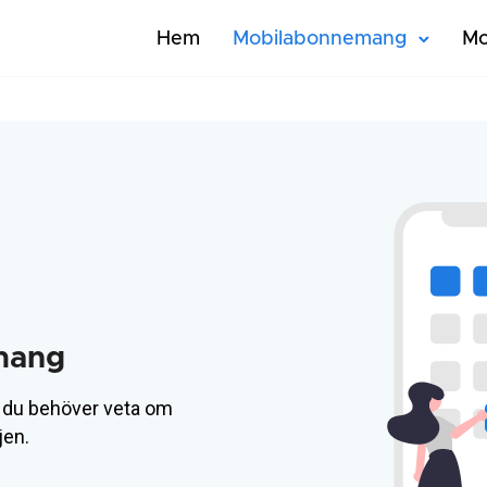
Hem
Mobilabonnemang
Mo
mang
on du behöver veta om
jen.