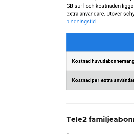
GB surf och kostnaden ligge
extra användare. Utöver sch
bindningstid
.
Kostnad huvudabonneman
Kostnad per extra använda
Tele2 familjeabo