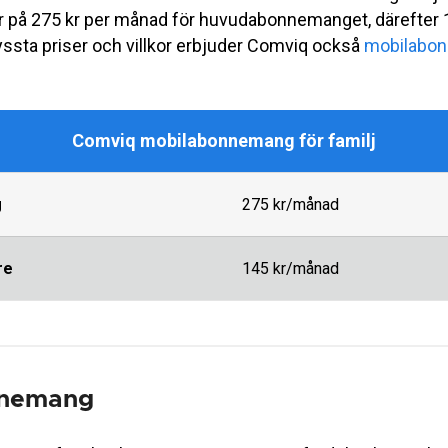
r på 275 kr per månad för huvudabonnemanget, därefter 1
yssta priser och villkor erbjuder Comviq också
mobilabon
Comviq mobilabonnemang för familj
g
275 kr/månad
re
145 kr/månad
nnemang