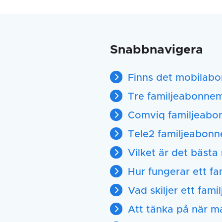
Snabbnavigera
Finns det mobilabo
Tre familjeabonne
Comviq familjeab
Tele2 familjeabon
Vilket är det bäst
Hur fungerar ett f
Vad skiljer ett fa
Att tänka på när 